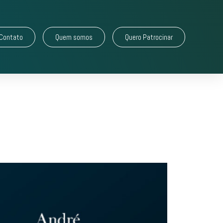
Contato
Quem somos
Quero Patrocinar