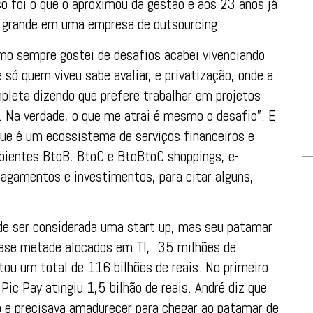
so foi o que o aproximou da gestão e aos 23 anos já
e grande em uma empresa de outsourcing.
mo sempre gostei de desafios acabei vivenciando
 só quem viveu sabe avaliar, e privatização, onde a
mpleta dizendo que prefere trabalhar em projetos
 Na verdade, o que me atrai é mesmo o desafio”. E
 que é um ecossistema de serviços financeiros e
ientes BtoB, BtoC e BtoBtoC shoppings, e-
agamentos e investimentos, para citar alguns,
de ser considerada uma start up, mas seu patamar
uase metade alocados em TI, 35 milhões de
ou um total de 116 bilhões de reais. No primeiro
ic Pay atingiu 1,5 bilhão de reais. André diz que
 e precisava amadurecer para chegar ao patamar de