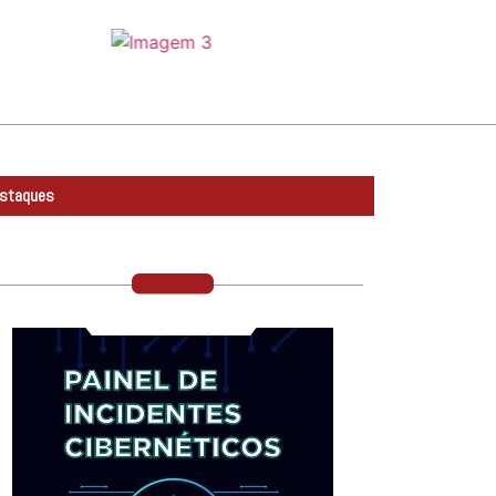
❯
staques