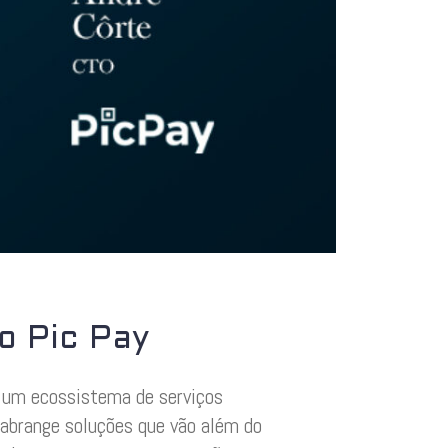
o Pic Pay
, um ecossistema de serviços
 abrange soluções que vão além do