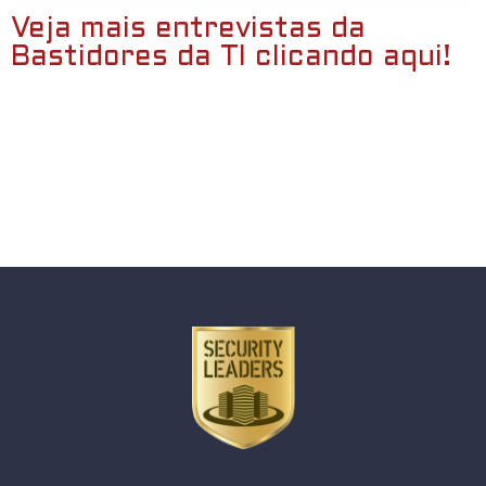
Veja mais entrevistas da
Bastidores da TI clicando aqui!