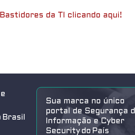
Bastidores da TI clicando aqui!
de
Sua marca no único
portal de Segurança 
 Brasil
Informação e Cyber
Security do País