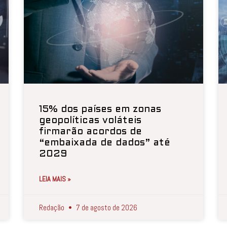
15% dos países em zonas
geopolíticas voláteis
firmarão acordos de
“embaixada de dados” até
2029
LEIA MAIS »
Redação
7 de agosto de 2026