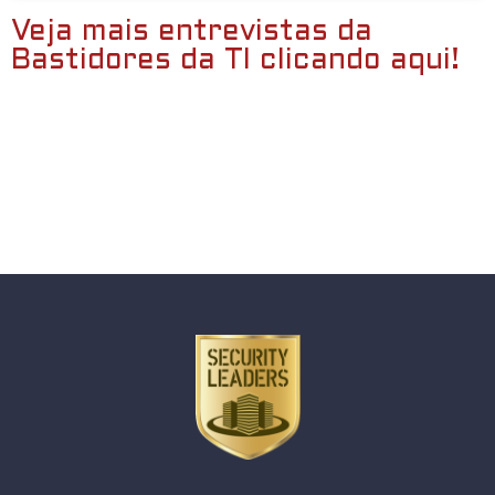
Veja mais entrevistas da
Bastidores da TI clicando aqui!