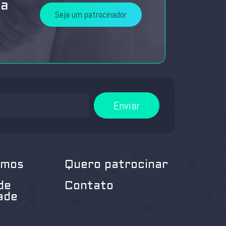
da
Seja um patrocinador
Enviar
omos
Quero patrocinar
de
Contato
ade