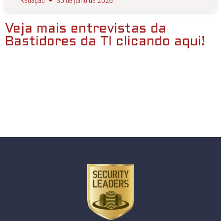
Redação
30 de julho de 2026
Veja mais entrevistas da
Bastidores da TI clicando aqui!