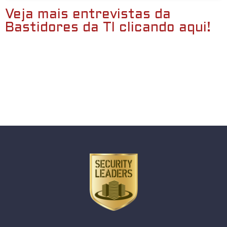
Veja mais entrevistas da
Bastidores da TI clicando aqui!