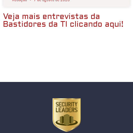
Veja mais entrevistas da
Bastidores da TI clicando aqui!