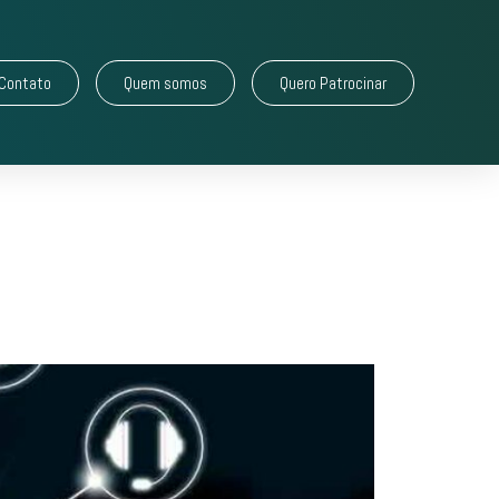
Contato
Quem somos
Quero Patrocinar