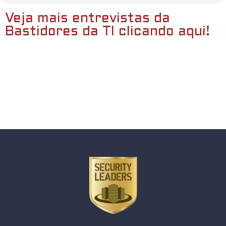
Veja mais entrevistas da
Bastidores da TI clicando aqui!