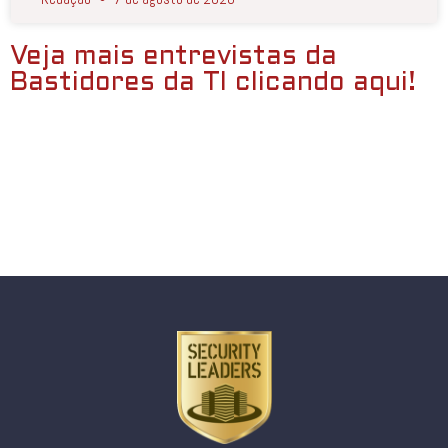
Veja mais entrevistas da
Bastidores da TI clicando aqui!