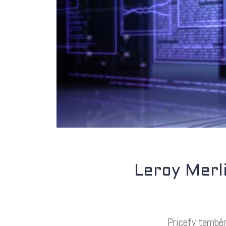
Leroy Merl
Pricefy também