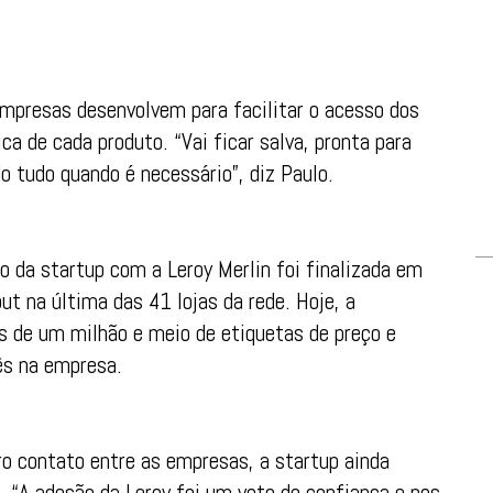
empresas desenvolvem para facilitar o acesso dos
ica de cada produto. “Vai ficar salva, pronta para
 tudo quando é necessário”, diz Paulo.
o da startup com a Leroy Merlin foi finalizada em
ut na última das 41 lojas da rede. Hoje, a
is de um milhão e meio de etiquetas de preço e
ês na empresa.
ro contato entre as empresas, a startup ainda
 “A adesão da Leroy foi um voto de confiança e nos