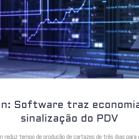
in: Software traz economi
sinalização do PDV
 reduz tempo de produção de cartazes de três dias para