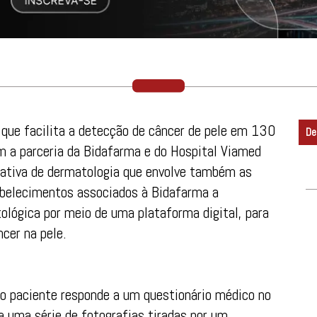
 que facilita a detecção de câncer de pele em 130
De
m a parceria da Bidafarma e do Hospital Viamed
iciativa de dermatologia que envolve também as
abelecimentos associados à Bidafarma a
tológica por meio de uma plataforma digital, para
cer na pele.
 o paciente responde a um questionário médico no
a uma série de fotografias tiradas por um