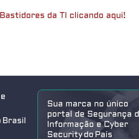
Bastidores da TI clicando aqui!
de
Sua marca no único
portal de Segurança 
 Brasil
Informação e Cyber
Security do País