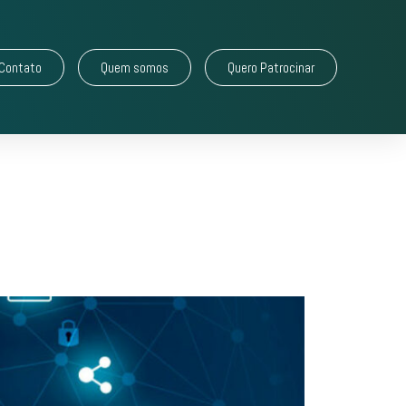
Contato
Quem somos
Quero Patrocinar