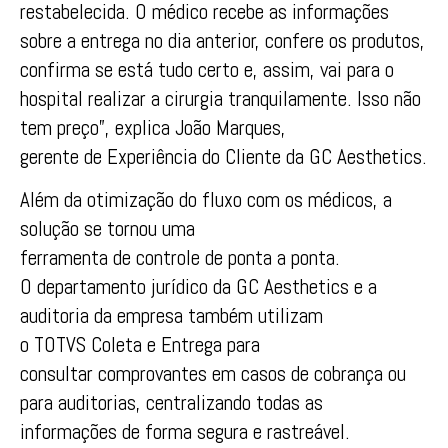
restabelecida. O médico recebe as informações
sobre a entrega no dia anterior, confere os produtos,
confirma se está tudo certo e, assim, vai para o
hospital realizar a cirurgia tranquilamente. Isso não
tem preço”, explica João Marques,
gerente
de
Experiência do Cliente
da
GC
Aesthetics
.
Além
da
otimização do fluxo
com
os médicos, a
solução se tornou uma
ferramenta
de
controle
de
ponta a ponta.
O
de
partamento jurídico
da
GC
Aesthetics
e a
auditoria
da
em
presa também utilizam
o
TOTVS
Coleta e Entrega para
consultar
com
provantes
em
casos
de
cobrança ou
para auditorias, centralizando todas as
informações
de
forma segura e rastreável.