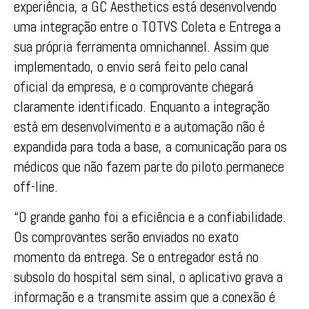
experiência, a
GC
Aesthetics
está
de
senvolvendo
uma integração entre o
TOTVS
Coleta e Entrega a
sua própria ferramenta omnichannel. Assim que
implementado, o envio será feito pelo canal
oficial
da
em
presa, e o
com
provante chegará
claramente identificado. Enquanto a integração
está
em
de
senvolvimento e a automação não é
expandida para toda a base, a
com
unicação para os
médicos que não fazem parte do piloto permanece
off-line.
“O grande ganho foi a eficiência e a confiabilidade.
Os
com
provantes serão enviados no exato
momento
da
entrega. Se o entregador está no
subsolo do hospital sem sinal, o aplicativo grava a
informação e a transmite assim que a conexão é