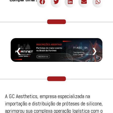
Compartilhar:
❮
❯
A
GC
Aesthetics
,
em
presa especializada na
importação e distribuição
de
próteses
de
silicone,
aprimorou sua
com
plexa operação logística
com
o