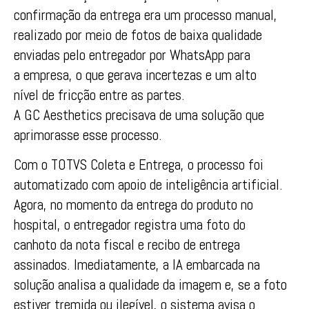
confirmação
da
entrega era um processo manual,
realizado por meio
de
fotos
de
baixa qualidade
enviadas pelo entregador por WhatsApp para
a
em
presa, o que gerava incertezas e um alto
nível
de
fricção entre as partes.
A
GC
Aesthetics
precisava
de
uma solução que
aprimorasse esse processo.
Com
o
TOTVS
Coleta e Entrega, o processo foi
automatizado
com
apoio
de
inteligência
artificial
.
Agora, no momento
da
entrega do produto no
hospital, o entregador registra uma foto do
canhoto
da
nota fiscal e recibo
de
entrega
assinados. Imediatamente, a IA
em
barcada na
solução analisa a qualidade
da
imagem e, se a foto
estiver tremida ou ilegível, o sistema avisa o