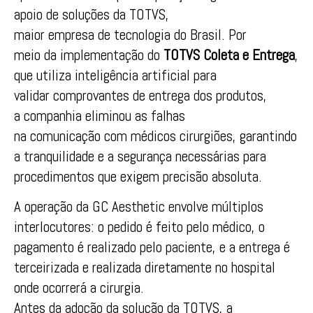
apoio
de
soluções
da
TOTVS
,
maior
em
presa
de
tecnologia do Brasil. Por
meio
da
implementação do
TOTVS
Coleta e Entrega
,
que utiliza inteligência
artificial
para
validar
com
provantes
de
entrega dos produtos,
a
com
panhia eliminou as falhas
na
com
unicação
com
médicos cirurgiões, garantindo
a tranquilidade e a segurança necessárias para
procedimentos que exigem precisão absoluta.
A operação
da
GC
Aesthetic envolve múltiplos
interlocutores: o pedido é feito pelo médico, o
pagamento é realizado pelo paciente, e a entrega é
terceirizada e realizada diretamente no hospital
onde ocorrerá a cirurgia.
Antes
da
adoção
da
solução
da
TOTVS
, a