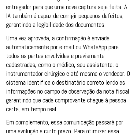
entregador para que uma nova captura seja feita. A
IA também é capaz
de
corrigir pequenos
de
feitos,
garantindo a legibilidade dos documentos.
Uma vez aprovada, a confirmação é enviada
automaticamente por e-mail ou WhatsApp para
todos as partes envolvidas e previamente
cadastradas,
com
o o médico, seu assistente, o
instrumentador cirúrgico e até mesmo o vendedor. O
sistema identifica o
de
stinatário correto lendo as
informações no campo
de
observação
da
nota fiscal,
garantindo que cada
com
provante chegue à pessoa
certa,
em
tempo real.
Em
com
plemento, essa
com
unicação passará por
uma evolução a curto prazo. Para otimizar essa