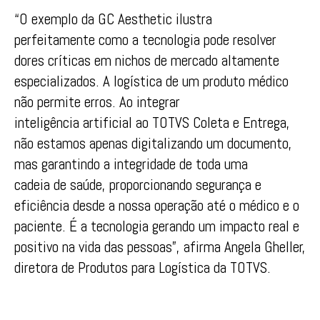
“O exemplo
da
GC
Aesthetic ilustra
perfeitamente
com
o a tecnologia pode resolver
dores críticas
em
nichos
de
mercado altamente
especializados. A logística
de
um produto médico
não permite erros. Ao integrar
inteligência
artificial
ao
TOTVS
Coleta e Entrega,
não estamos apenas digitalizando um documento,
mas garantindo a integridade
de
toda uma
cadeia
de
saú
de
, proporcionando segurança e
eficiência
de
sde a nossa operação até o médico e o
paciente. É a tecnologia gerando um impacto real e
positivo na vida
da
s pessoas”, afirma Angela Gheller,
diretora
de
Produtos para Logística
da
TOTVS
.