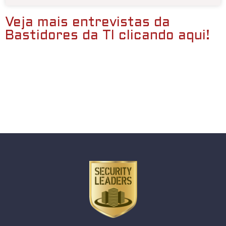
Veja mais entrevistas da
Bastidores da TI clicando aqui!