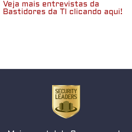
Veja mais entrevistas da
Bastidores da TI clicando aqui!