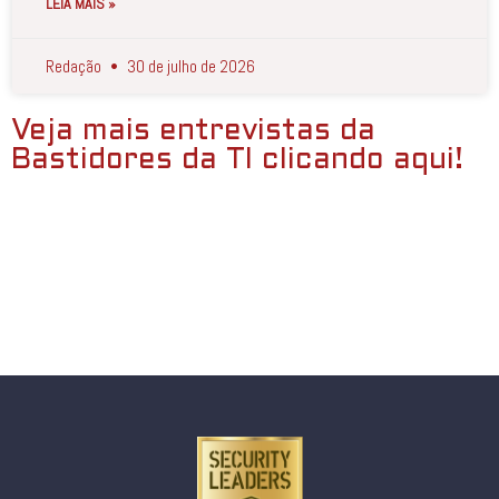
LEIA MAIS »
Redação
30 de julho de 2026
Veja mais entrevistas da
Bastidores da TI clicando aqui!