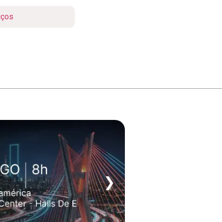
iços
❯