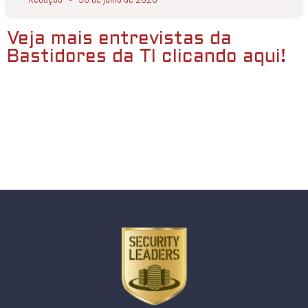
Veja mais entrevistas da
Bastidores da TI clicando aqui!