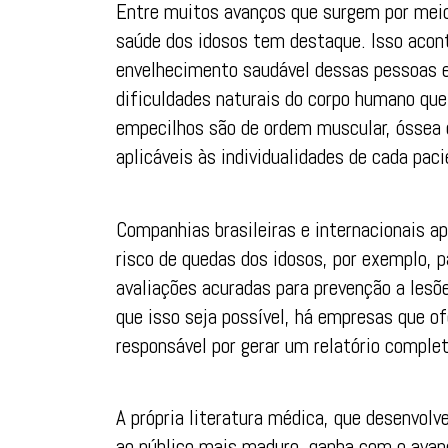
Entre muitos avanços que surgem por meio
saúde dos idosos tem destaque. Isso acon
envelhecimento saudável dessas pessoas e 
dificuldades naturais do corpo humano qu
empecilhos são de ordem muscular, óssea 
aplicáveis às individualidades de cada paci
Companhias brasileiras e internacionais a
risco de quedas dos idosos, por exemplo, p
avaliações acuradas para prevenção a lesõ
que isso seja possível, há empresas que o
responsável por gerar um relatório comple
A própria literatura médica, que desenvolv
ao público mais maduro, ganha com o avan