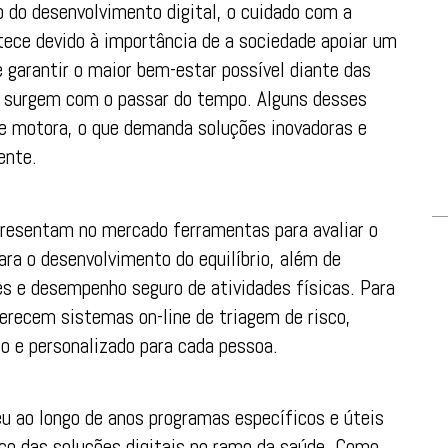
 do desenvolvimento digital, o cuidado com a
tece devido à importância de a sociedade apoiar um
garantir o maior bem-estar possível diante das
e surgem com o passar do tempo. Alguns desses
e motora, o que demanda soluções inovadoras e
ente.
presentam no mercado ferramentas para avaliar o
ara o desenvolvimento do equilíbrio, além de
es e desempenho seguro de atividades físicas. Para
ferecem sistemas on-line de triagem de risco,
to e personalizado para cada pessoa.
eu ao longo de anos programas específicos e úteis
ço das soluções digitais no ramo da saúde. Como