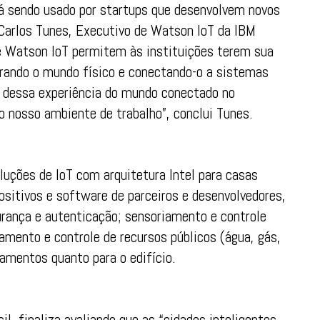
tá sendo usado por startups que desenvolvem novos
 Carlos Tunes, Executivo de Watson IoT da IBM
de Watson IoT permitem às instituições terem sua
orando o mundo físico e conectando-o a sistemas
o dessa experiência do mundo conectado no
o nosso ambiente de trabalho”, conclui Tunes.
oluções de IoT com arquitetura Intel para casas
ositivos e software de parceiros e desenvolvedores,
gurança e autenticação; sensoriamento e controle
amento e controle de recursos públicos (água, gás,
tamentos quanto para o edifício.
sil, finaliza avaliando que as “cidades inteligentes