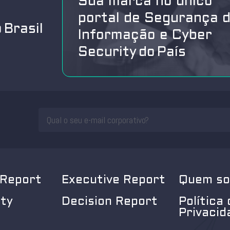
Sua marca no único
portal de Segurança 
 Brasil
Informação e Cyber
Security do País
 Report
Executive Report
Quem s
ity
Decision Report
Política 
Privacid