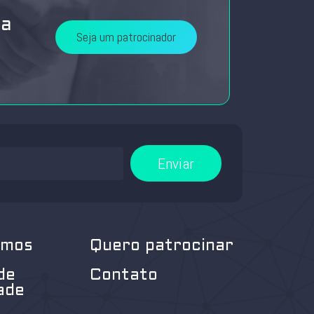
da
Seja um patrocinador
Enviar
omos
Quero patrocinar
de
Contato
ade