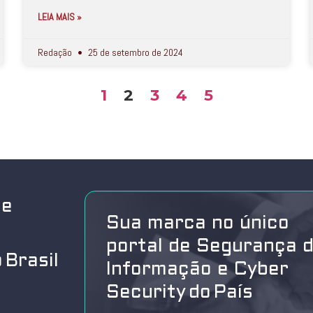
LEIA MAIS »
Redação
25 de setembro de 2024
1
2
3
4
5
de
Sua marca no único
portal de Segurança 
 Brasil
Informação e Cyber
Security do País