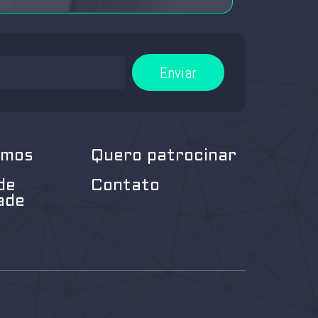
Enviar
omos
Quero patrocinar
de
Contato
ade