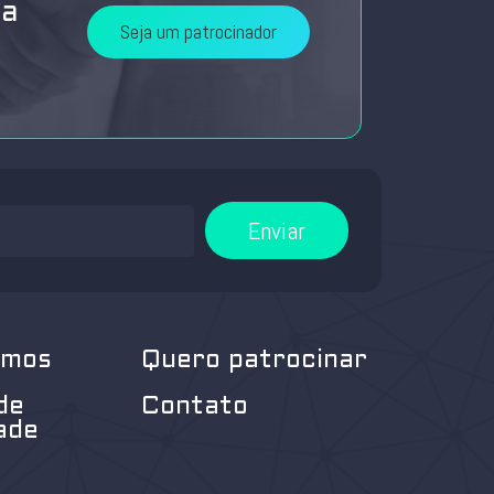
da
Seja um patrocinador
Enviar
omos
Quero patrocinar
de
Contato
ade