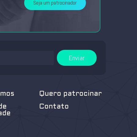
Seja um patrocinador
Enviar
omos
Quero patrocinar
de
Contato
ade