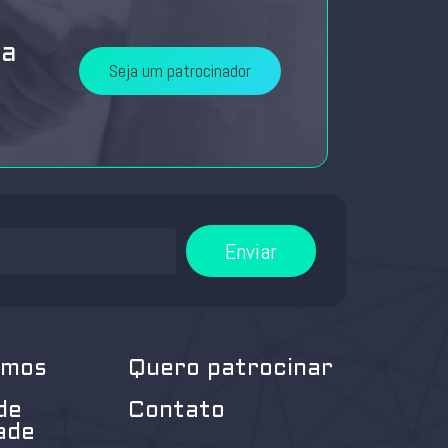
da
Seja um patrocinador
Enviar
omos
Quero patrocinar
de
Contato
ade