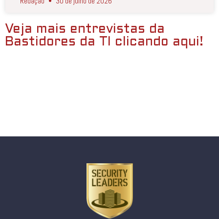
Redação
30 de julho de 2026
Veja mais entrevistas da
Bastidores da TI clicando aqui!