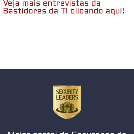
Veja mais entrevistas da
Bastidores da TI clicando aqui!