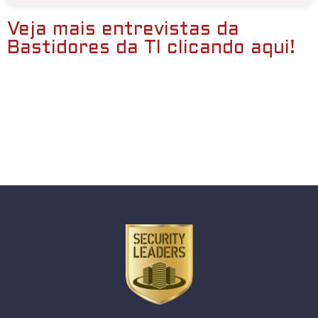
Veja mais entrevistas da
Bastidores da TI clicando aqui!