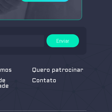
Enviar
omos
Quero patrocinar
de
Contato
ade