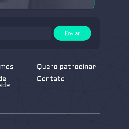
Enviar
omos
Quero patrocinar
de
Contato
ade