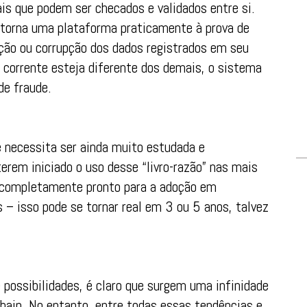
is que podem ser checados e validados entre si.
 torna uma plataforma praticamente à prova de
ação ou corrupção dos dados registrados em seu
 corrente esteja diferente dos demais, o sistema
de fraude.
e necessita ser ainda muito estudada e
erem iniciado o uso desse “livro-razão” nas mais
á completamente pronto para a adoção em
– isso pode se tornar real em 3 ou 5 anos, talvez
 possibilidades, é claro que surgem uma infinidade
chain. No entanto, entre todas essas tendências e