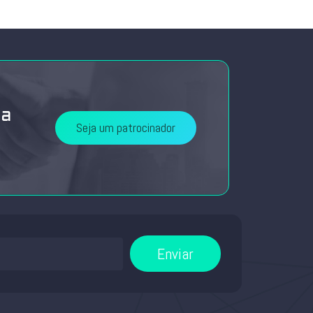
da
Seja um patrocinador
Enviar