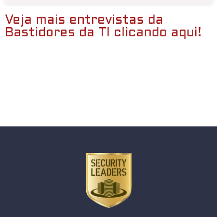
Veja mais entrevistas da
Bastidores da TI clicando aqui!