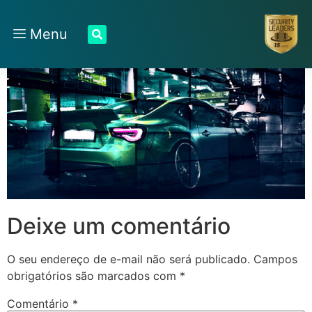
Menu
Deixe um comentário
O seu endereço de e-mail não será publicado.
Campos
obrigatórios são marcados com
*
Comentário
*