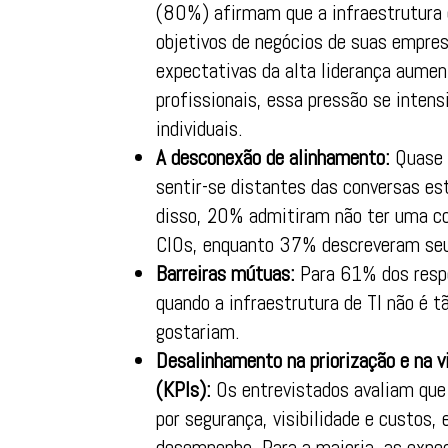
(80%) afirmam que a infraestrutura 
objetivos de negócios de suas empre
expectativas da alta liderança aum
profissionais, essa pressão se intens
individuais.
A desconexão de alinhamento:
Quase d
sentir-se distantes das conversas es
disso, 20% admitiram não ter uma co
CIOs, enquanto 37% descreveram seu 
Barreiras mútuas:
Para 61% dos respo
quando a infraestrutura de TI não é t
gostariam.
Desalinhamento na priorização e na v
(KPIs):
Os entrevistados avaliam que
por segurança, visibilidade e custos, 
desempenho. Para a maioria, as expec