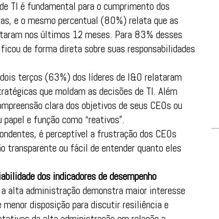
de TI é fundamental para o cumprimento dos
sas, e o mesmo percentual (80%) relata que as
entaram nos últimos 12 meses. Para 83% desses
ificou de forma direta sobre suas responsabilidades
ois terços (63%) dos líderes de I&O relataram
tratégicas que moldam as decisões de TI. Além
mpreensão clara dos objetivos de seus CEOs ou
papel e função como “reativos”.
ndentes, é perceptível a frustração dos CEOs
ão transparente ou fácil de entender quanto eles
iabilidade dos indicadores de desempenho
 a alta administração demonstra maior interesse
e menor disposição para discutir resiliência e
tativas da alta administração em relação a