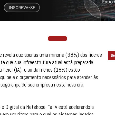
e revela que apenas uma minoria (38%) dos líderes
De
ita que sua infraestrutura atual está preparada
tificial (IA), e ainda menos (18%) estão
quipe e o orçamento necessários para atender às
 segurança de sua empresa nesta nova era.
 e Digital da Netskope, “a IA está acelerando a
va em um ritmo para o qual os sistemas legados