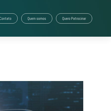
Contato
Quem somos
Quero Patrocinar