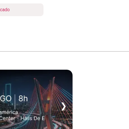
cado
❯