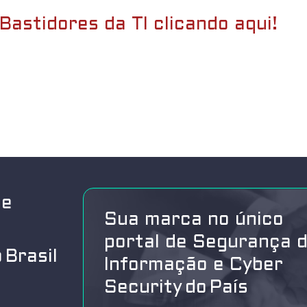
Bastidores da TI clicando aqui!
de
Sua marca no único
portal de Segurança 
 Brasil
Informação e Cyber
Security do País