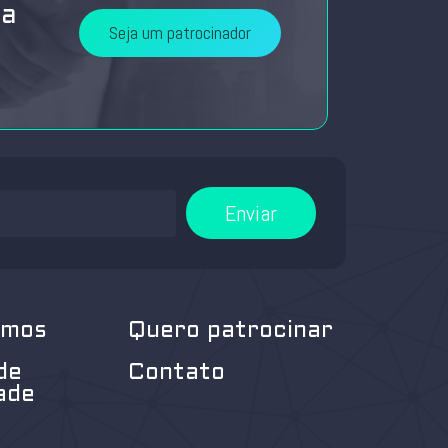
da
Seja um patrocinador
Enviar
omos
Quero patrocinar
de
Contato
ade