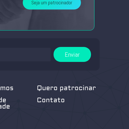
Seja um patrocinador
Enviar
omos
Quero patrocinar
de
Contato
ade