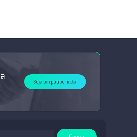
da
Seja um patrocinador
Enviar