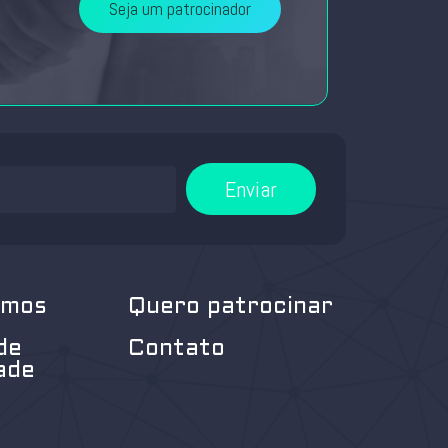
Seja um patrocinador
Enviar
omos
Quero patrocinar
de
Contato
ade