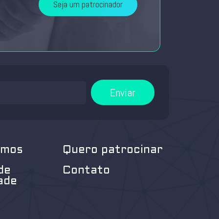
Seja um patrocinador
Enviar
omos
Quero patrocinar
de
Contato
ade