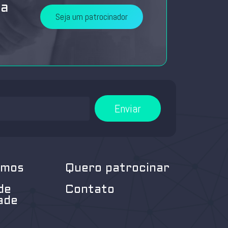
da
Seja um patrocinador
Enviar
omos
Quero patrocinar
de
Contato
ade