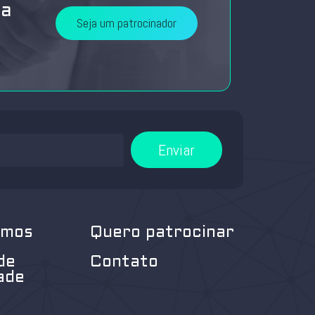
da
Seja um patrocinador
Enviar
omos
Quero patrocinar
de
Contato
ade