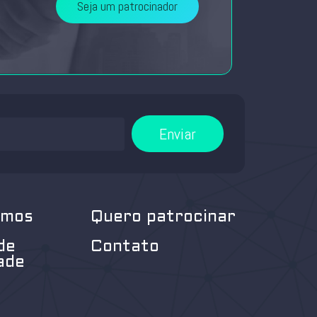
Seja um patrocinador
Enviar
omos
Quero patrocinar
de
Contato
ade