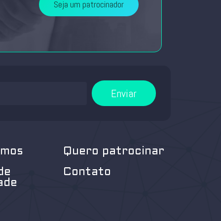
Seja um patrocinador
Enviar
omos
Quero patrocinar
de
Contato
ade