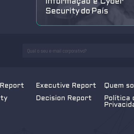
Informação e Cyber
Security do País
 Report
Executive Report
Quem s
ity
Decision Report
Política 
Privacid