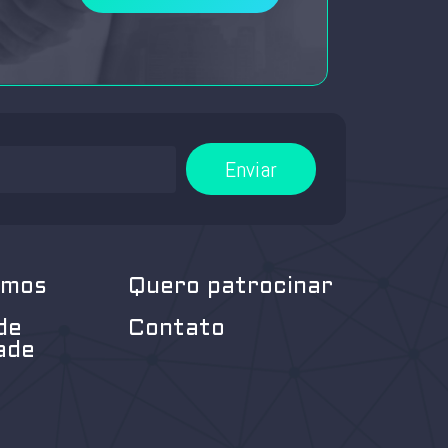
Enviar
omos
Quero patrocinar
de
Contato
ade