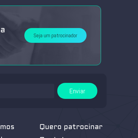
da
Seja um patrocinador
Enviar
omos
Quero patrocinar