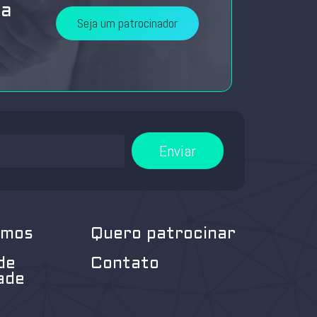
da
Seja um patrocinador
Enviar
omos
Quero patrocinar
de
Contato
ade